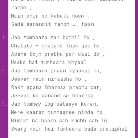
rahoh ,
Main phir se kahata hoon ,
Sada aanandit rahoh …. haan
Jab tumhaara man bojhil ho ,
Chalate – chalate thak gae ho ,
Apana bojh prabhu par daal do ,
Usako hai tumhaara khyaal
Jab tumhaara praan vyaakul ho,
Jeevan mein niraasha ho ,
Rakh apana bharosa prabhu par,
Jeevan ko aanand se bharega
Jab tumhey log sataaya karen,
Mere kaaran tumhaaree ninda ho
Himmat na haaro sab kuchh sah lo,
Swarg mein hai tumhaara bada pratiphal