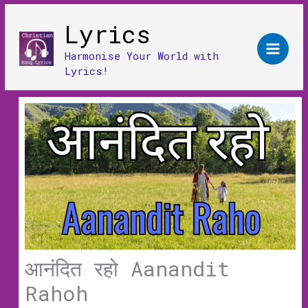
Skip
Lyrics
to
content
Harmonise Your World with
Lyrics!
आनंदित रहो Aanandit
Rahoh