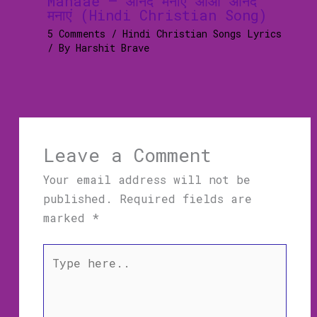
Manaae – आनंद मनाएं आओ आनंद
मनाएं (Hindi Christian Song)
5 Comments
/
Hindi Christian Songs Lyrics
/ By
Harshit Brave
Leave a Comment
Your email address will not be
published.
Required fields are
marked
*
Type
here..