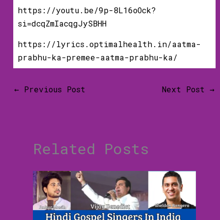
https://youtu.be/9p-8L16oOck?
si=dcqZmIacqgJySBHH
https://lyrics.optimalhealth.in/aatma-
prabhu-ka-premee-aatma-prabhu-ka/
←
Previous Post
Next Post
→
Related Posts