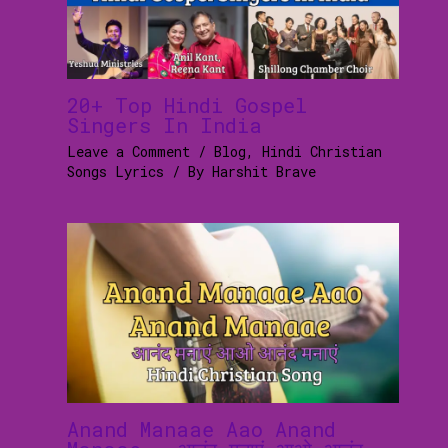
20+ Top Hindi Gospel
Singers In India
Leave a Comment
/
Blog
,
Hindi Christian
Songs Lyrics
/ By
Harshit Brave
Anand Manaae Aao Anand