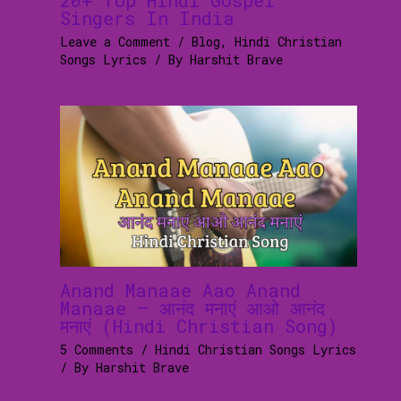
Singers In India
Leave a Comment
/
Blog
,
Hindi Christian
Songs Lyrics
/ By
Harshit Brave
Anand Manaae Aao Anand
Manaae – आनंद मनाएं आओ आनंद
मनाएं (Hindi Christian Song)
5 Comments
/
Hindi Christian Songs Lyrics
/ By
Harshit Brave