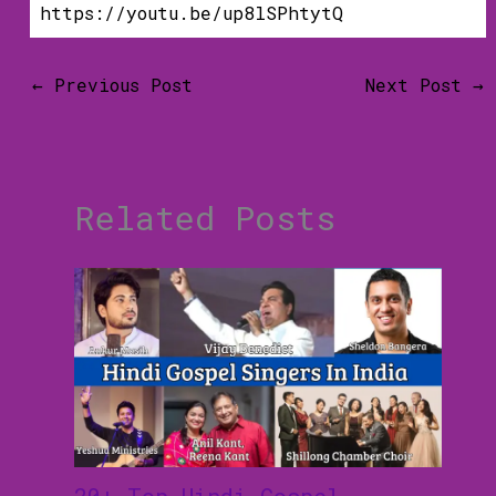
https://youtu.be/up8lSPhtytQ
←
Previous Post
Next Post
→
Related Posts
20+ Top Hindi Gospel