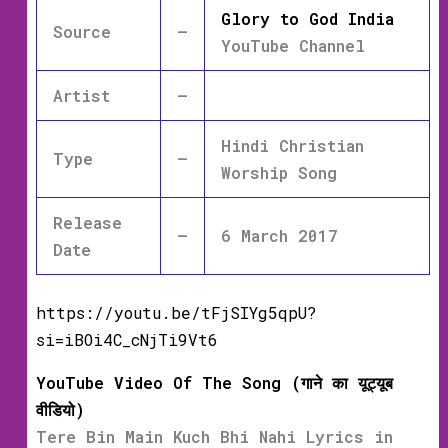
Glory to God India
Source
–
YouTube Channel
Artist
–
Hindi Christian
Type
–
Worship Song
Release
–
6 March 2017
Date
https://youtu.be/tFjSIYg5qpU?
si=iBOi4C_cNjTi9Vt6
YouTube Video Of The Song (गाने का यूट्यूब
वीडियो)
Tere Bin Main Kuch Bhi Nahi Lyrics in