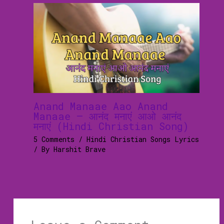
Anand Manaae Aao Anand
Manaae – आनंद मनाएं आओ आनंद
मनाएं (Hindi Christian Song)
5 Comments
/
Hindi Christian Songs Lyrics
/ By
Harshit Brave