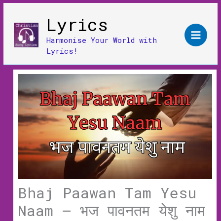
Skip
Lyrics
to
content
Harmonise Your World with
Lyrics!
Bhaj Paawan Tam Yesu
Naam – भज पावनतम येशु नाम