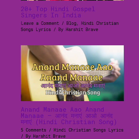
20+ Top Hindi Gospel
Singers In India
Leave a Comment
/
Blog
,
Hindi Christian
Songs Lyrics
/ By
Harshit Brave
Anand Manaae Aao Anand
Manaae – आनंद मनाएं आओ आनंद
मनाएं (Hindi Christian Song)
5 Comments
/
Hindi Christian Songs Lyrics
/ By
Harshit Brave