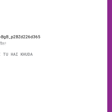
=BgB_p2BZd226d365
गीत!
I TU HAI KHUDA